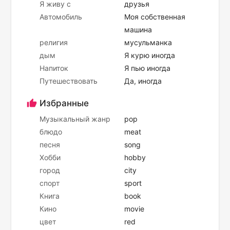
Я живу с
друзья
Автомобиль
Моя собственная
машина
религия
мусульманка
дым
Я курю иногда
Напиток
Я пью иногда
Путешествовать
Да, иногда
Избранные
Музыкальный жанр
pop
блюдо
meat
песня
song
Хобби
hobby
город
city
спорт
sport
Книга
book
Кино
movie
цвет
red